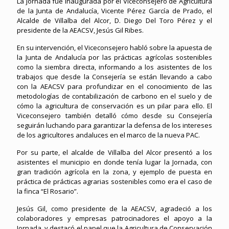
La jornada fue inaugurada por el Viceconsejero de Agricultura
de la Junta de Andalucía, Vicente Pérez García de Prado, el
Alcalde de Villalba del Alcor, D. Diego Del Toro Pérez y el
presidente de la AEACSV, Jesús Gil Ribes.
En su intervención, el Viceconsejero habló sobre la apuesta de
la Junta de Andalucía por las prácticas agrícolas sostenibles
como la siembra directa, informando a los asistentes de los
trabajos que desde la Consejería se están llevando a cabo
con la AEACSV para profundizar en el conocimiento de las
metodologías de contabilización de carbono en el suelo y de
cómo la agricultura de conservación es un pilar para ello. El
Viceconsejero también detalló cómo desde su Consejería
seguirán luchando para garantizar la defensa de los intereses
de los agricultores andaluces en el marco de la nueva PAC.
Por su parte, el alcalde de Villalba del Alcor presentó a los
asistentes el municipio en donde tenía lugar la Jornada, con
gran tradición agrícola en la zona, y ejemplo de puesta en
práctica de prácticas agrarias sostenibles como era el caso de
la finca “El Rosario”.
Jesús Gil, como presidente de la AEACSV, agradeció a los
colaboradores y empresas patrocinadores el apoyo a la
Jornada, y destacó el papel que la Agricultura de Conservación